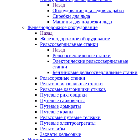
Назад
Оборудование для ледовых работ
Скребки для льда
Машины для подрезки льда
Железнодорожное оборудование
Назад
Железнодорожное оборудование
Рельсосверлильные станки
Назад
Рельсосверлильные станки
Электрические рельсосверлильные
станки
Бензиновые рельсосверлильные станки
Рельсорезные станки
Рельсошлифовальные станки
Рельсовые разгонщики стыков
Путевые рихтовщики
Путевые гайковерты
Путевые домкраты
Путевые краны
Рельсовые путевые тележки
Путевые электроагрегаты
Рельсогибы
Захваты рельсовые
Инструмент