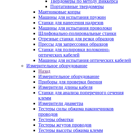
Твердомеры по методу Виккерса
Портативные твердомеры
Маятниковые копры
Машины для испытания пружин
Станки для нанесения надрезов
Машины для испытания проволоки
Шлифовально-полировальные станки
Отрезные станки для резки образцов
Прессы для запрессовки образцов
Станки для полировки волоконно-
оптических кабелей
Машины для испытания оптических кабелей
Измерительное оборудование
Назад
Измерительное оборудование
Приборы для проверки биения
Измерители длины кабеля
Станки для анализа поперечного сечения
клемм
Измерители диаметра
Тестеры силы обжима наконечников
проводов
Тестеры обмотки
Тестеры жгутов проводов
Тестеры высоты обжима клемм