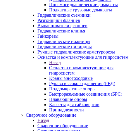
Пневмогидравлические домкраты
Подкатные грузовые домкраты
Гидравлические съемники
Разгонщики фланцев
Выравниватели фланцев
Гидравлические клинья
Гайкорезы
Гидравлические ножницы
Гидравлические цилиндры
Ручные гидравлические арматурорезы
Оснастка и комплектующие для гидросистем
Назад
Оснастка и комплектующие для
гидросистем
Краны многоходовые
Рукава высокого давления (РВД)
Поддомкратные опоры
Быстроразъемные соединения (БРС)
Плавающие опоры
Кассеты для гайковертов
Принадлежности
Сварочное оборудование
Назад
Сварочное оборудование
Сварочные аппараты