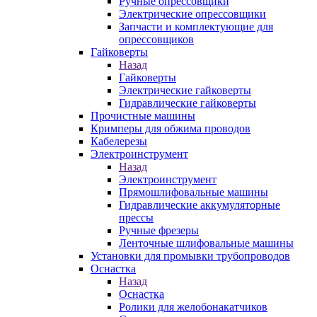
Ручные опрессовщики
Электрические опрессовщики
Запчасти и комплектующие для
опрессовщиков
Гайковерты
Назад
Гайковерты
Электрические гайковерты
Гидравлические гайковерты
Прочистные машины
Кримперы для обжима проводов
Кабелерезы
Электроинструмент
Назад
Электроинструмент
Прямошлифовальные машины
Гидравлические аккумуляторные
прессы
Ручные фрезеры
Ленточные шлифовальные машины
Установки для промывки трубопроводов
Оснастка
Назад
Оснастка
Ролики для желобонакатчиков