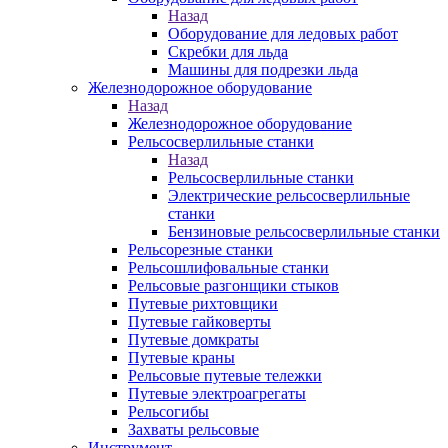
Назад
Оборудование для ледовых работ
Скребки для льда
Машины для подрезки льда
Железнодорожное оборудование
Назад
Железнодорожное оборудование
Рельсосверлильные станки
Назад
Рельсосверлильные станки
Электрические рельсосверлильные
станки
Бензиновые рельсосверлильные станки
Рельсорезные станки
Рельсошлифовальные станки
Рельсовые разгонщики стыков
Путевые рихтовщики
Путевые гайковерты
Путевые домкраты
Путевые краны
Рельсовые путевые тележки
Путевые электроагрегаты
Рельсогибы
Захваты рельсовые
Инструмент