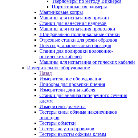
Твердомеры по методу Виккерса
Портативные твердомеры
Маятниковые копры
Машины для испытания пружин
Станки для нанесения надрезов
Машины для испытания проволоки
Шлифовально-полировальные станки
Отрезные станки для резки образцов
Прессы для запрессовки образцов
Станки для полировки волоконно-
оптических кабелей
Машины для испытания оптических кабелей
Измерительное оборудование
Назад
Измерительное оборудование
Приборы для проверки биения
Измерители длины кабеля
Станки для анализа поперечного сечения
клемм
Измерители диаметра
Тестеры силы обжима наконечников
проводов
Тестеры обмотки
Тестеры жгутов проводов
Тестеры высоты обжима клемм