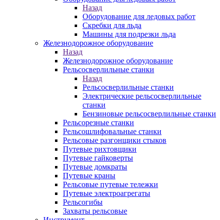
Назад
Оборудование для ледовых работ
Скребки для льда
Машины для подрезки льда
Железнодорожное оборудование
Назад
Железнодорожное оборудование
Рельсосверлильные станки
Назад
Рельсосверлильные станки
Электрические рельсосверлильные
станки
Бензиновые рельсосверлильные станки
Рельсорезные станки
Рельсошлифовальные станки
Рельсовые разгонщики стыков
Путевые рихтовщики
Путевые гайковерты
Путевые домкраты
Путевые краны
Рельсовые путевые тележки
Путевые электроагрегаты
Рельсогибы
Захваты рельсовые
Инструмент