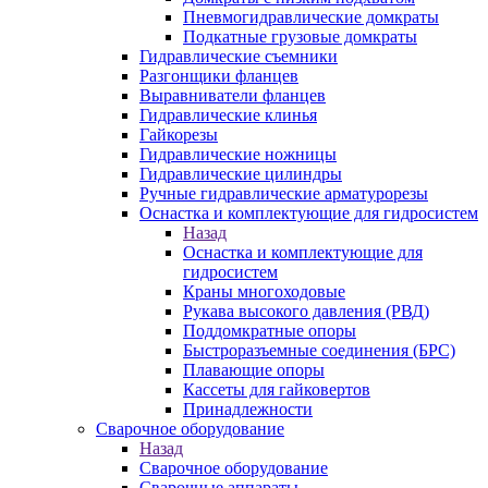
Пневмогидравлические домкраты
Подкатные грузовые домкраты
Гидравлические съемники
Разгонщики фланцев
Выравниватели фланцев
Гидравлические клинья
Гайкорезы
Гидравлические ножницы
Гидравлические цилиндры
Ручные гидравлические арматурорезы
Оснастка и комплектующие для гидросистем
Назад
Оснастка и комплектующие для
гидросистем
Краны многоходовые
Рукава высокого давления (РВД)
Поддомкратные опоры
Быстроразъемные соединения (БРС)
Плавающие опоры
Кассеты для гайковертов
Принадлежности
Сварочное оборудование
Назад
Сварочное оборудование
Сварочные аппараты