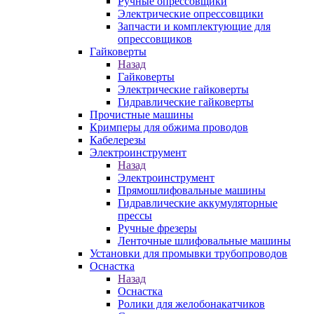
Ручные опрессовщики
Электрические опрессовщики
Запчасти и комплектующие для
опрессовщиков
Гайковерты
Назад
Гайковерты
Электрические гайковерты
Гидравлические гайковерты
Прочистные машины
Кримперы для обжима проводов
Кабелерезы
Электроинструмент
Назад
Электроинструмент
Прямошлифовальные машины
Гидравлические аккумуляторные
прессы
Ручные фрезеры
Ленточные шлифовальные машины
Установки для промывки трубопроводов
Оснастка
Назад
Оснастка
Ролики для желобонакатчиков