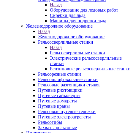
Назад
Оборудование для ледовых работ
Скребки для льда
Машины для подрезки льда
Железнодорожное оборудование
Назад
Железнодорожное оборудование
Рельсосверлильные станки
Назад
Рельсосверлильные станки
Электрические рельсосверлильные
станки
Бензиновые рельсосверлильные станки
Рельсорезные станки
Рельсошлифовальные станки
Рельсовые разгонщики стыков
Путевые рихтовщики
Путевые гайковерты
Путевые домкраты
Путевые краны
Рельсовые путевые тележки
Путевые электроагрегаты
Рельсогибы
Захваты рельсовые
Инструмент