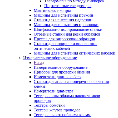
Твердомеры по методу Виккерса
Портативные твердомеры
Маятниковые копры
Машины для испытания пружин
Станки для нанесения надрезов
Машины для испытания проволоки
Шлифовально-полировальные станки
Отрезные станки для резки образцов
Прессы для запрессовки образцов
Станки для полировки волоконно-
оптических кабелей
Машины для испытания оптических кабелей
Измерительное оборудование
Назад
Измерительное оборудование
Приборы для проверки биения
Измерители длины кабеля
Станки для анализа поперечного сечения
клемм
Измерители диаметра
Тестеры силы обжима наконечников
проводов
Тестеры обмотки
Тестеры жгутов проводов
Тестеры высоты обжима клемм