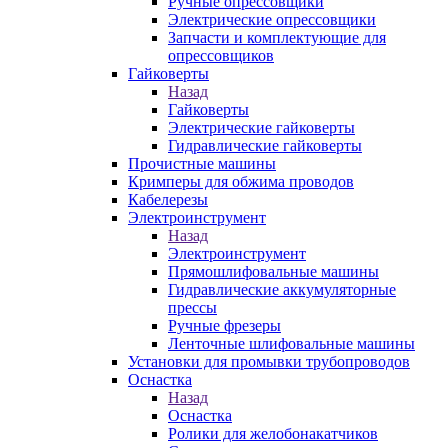
Ручные опрессовщики
Электрические опрессовщики
Запчасти и комплектующие для
опрессовщиков
Гайковерты
Назад
Гайковерты
Электрические гайковерты
Гидравлические гайковерты
Прочистные машины
Кримперы для обжима проводов
Кабелерезы
Электроинструмент
Назад
Электроинструмент
Прямошлифовальные машины
Гидравлические аккумуляторные
прессы
Ручные фрезеры
Ленточные шлифовальные машины
Установки для промывки трубопроводов
Оснастка
Назад
Оснастка
Ролики для желобонакатчиков