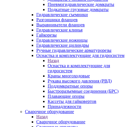
Пневмогидравлические домкраты
Подкатные грузовые домкраты
Гидравлические съемники
Разгонщики фланцев
Выравниватели фланцев
Гидравлические клинья
Гайкорезы
Гидравлические ножницы
Гидравлические цилиндры
Ручные гидравлические арматурорезы
Оснастка и комплектующие для гидросистем
Назад
Оснастка и комплектующие для
гидросистем
Краны многоходовые
Рукава высокого давления (РВД)
Поддомкратные опоры
Быстроразъемные соединения (БРС)
Плавающие опоры
Кассеты для гайковертов
Принадлежности
Сварочное оборудование
Назад
Сварочное оборудование
Сварочные аппараты