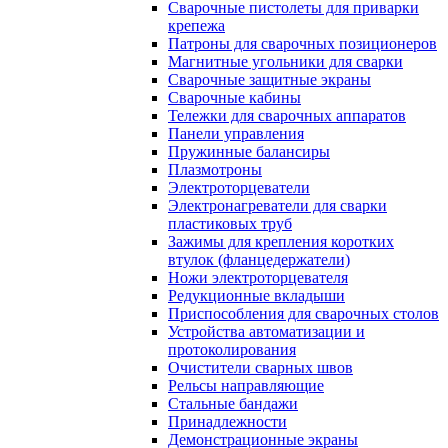
Сварочные пистолеты для приварки
крепежа
Патроны для сварочных позиционеров
Магнитные угольники для сварки
Сварочные защитные экраны
Сварочные кабины
Тележки для сварочных аппаратов
Панели управления
Пружинные балансиры
Плазмотроны
Электроторцеватели
Электронагреватели для сварки
пластиковых труб
Зажимы для крепления коротких
втулок (фланцедержатели)
Ножи электроторцевателя
Редукционные вкладыши
Приспособления для сварочных столов
Устройства автоматизации и
протоколирования
Очистители сварных швов
Рельсы направляющие
Стальные бандажи
Принадлежности
Демонстрационные экраны