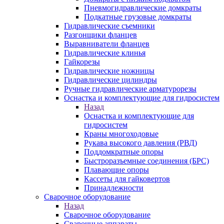
Пневмогидравлические домкраты
Подкатные грузовые домкраты
Гидравлические съемники
Разгонщики фланцев
Выравниватели фланцев
Гидравлические клинья
Гайкорезы
Гидравлические ножницы
Гидравлические цилиндры
Ручные гидравлические арматурорезы
Оснастка и комплектующие для гидросистем
Назад
Оснастка и комплектующие для
гидросистем
Краны многоходовые
Рукава высокого давления (РВД)
Поддомкратные опоры
Быстроразъемные соединения (БРС)
Плавающие опоры
Кассеты для гайковертов
Принадлежности
Сварочное оборудование
Назад
Сварочное оборудование
Сварочные аппараты