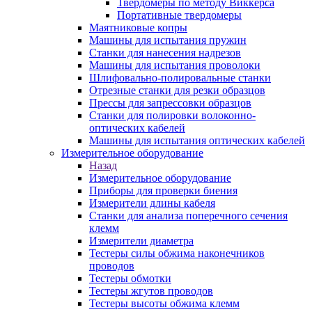
Твердомеры по методу Виккерса
Портативные твердомеры
Маятниковые копры
Машины для испытания пружин
Станки для нанесения надрезов
Машины для испытания проволоки
Шлифовально-полировальные станки
Отрезные станки для резки образцов
Прессы для запрессовки образцов
Станки для полировки волоконно-
оптических кабелей
Машины для испытания оптических кабелей
Измерительное оборудование
Назад
Измерительное оборудование
Приборы для проверки биения
Измерители длины кабеля
Станки для анализа поперечного сечения
клемм
Измерители диаметра
Тестеры силы обжима наконечников
проводов
Тестеры обмотки
Тестеры жгутов проводов
Тестеры высоты обжима клемм