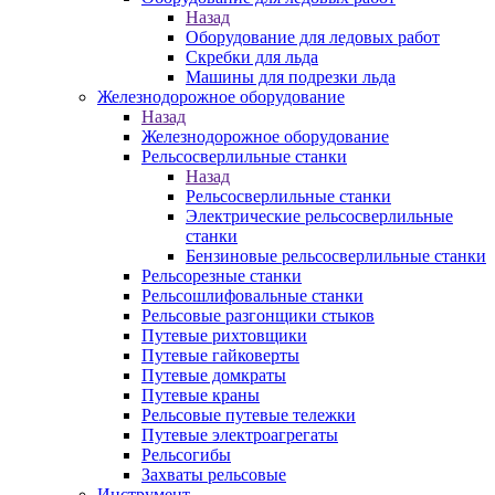
Назад
Оборудование для ледовых работ
Скребки для льда
Машины для подрезки льда
Железнодорожное оборудование
Назад
Железнодорожное оборудование
Рельсосверлильные станки
Назад
Рельсосверлильные станки
Электрические рельсосверлильные
станки
Бензиновые рельсосверлильные станки
Рельсорезные станки
Рельсошлифовальные станки
Рельсовые разгонщики стыков
Путевые рихтовщики
Путевые гайковерты
Путевые домкраты
Путевые краны
Рельсовые путевые тележки
Путевые электроагрегаты
Рельсогибы
Захваты рельсовые
Инструмент