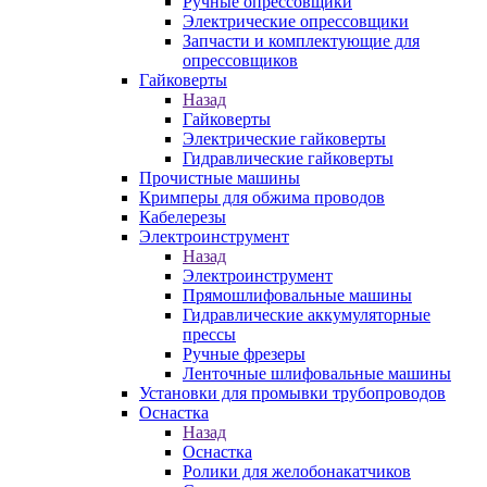
Ручные опрессовщики
Электрические опрессовщики
Запчасти и комплектующие для
опрессовщиков
Гайковерты
Назад
Гайковерты
Электрические гайковерты
Гидравлические гайковерты
Прочистные машины
Кримперы для обжима проводов
Кабелерезы
Электроинструмент
Назад
Электроинструмент
Прямошлифовальные машины
Гидравлические аккумуляторные
прессы
Ручные фрезеры
Ленточные шлифовальные машины
Установки для промывки трубопроводов
Оснастка
Назад
Оснастка
Ролики для желобонакатчиков