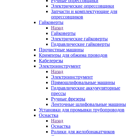
Ручные опрессовщики
Электрические опрессовщики
Запчасти и комплектующие для
опрессовщиков
Гайковерты
Назад
Гайковерты
Электрические гайковерты
Гидравлические гайковерты
Прочистные машины
Кримперы для обжима проводов
Кабелерезы
Электроинструмент
Назад
Электроинструмент
Прямошлифовальные машины
Гидравлические аккумуляторные
прессы
Ручные фрезеры
Ленточные шлифовальные машины
Установки для промывки трубопроводов
Оснастка
Назад
Оснастка
Ролики для желобонакатчиков