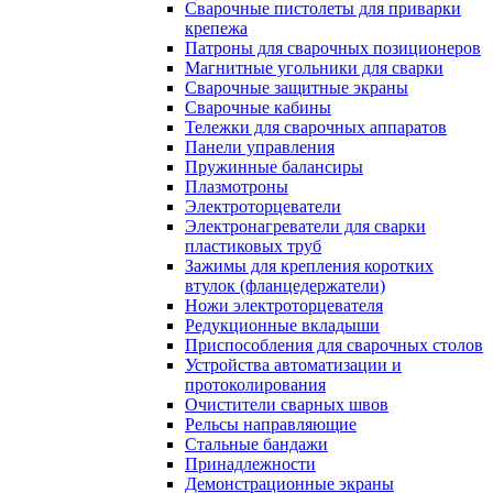
Сварочные пистолеты для приварки
крепежа
Патроны для сварочных позиционеров
Магнитные угольники для сварки
Сварочные защитные экраны
Сварочные кабины
Тележки для сварочных аппаратов
Панели управления
Пружинные балансиры
Плазмотроны
Электроторцеватели
Электронагреватели для сварки
пластиковых труб
Зажимы для крепления коротких
втулок (фланцедержатели)
Ножи электроторцевателя
Редукционные вкладыши
Приспособления для сварочных столов
Устройства автоматизации и
протоколирования
Очистители сварных швов
Рельсы направляющие
Стальные бандажи
Принадлежности
Демонстрационные экраны