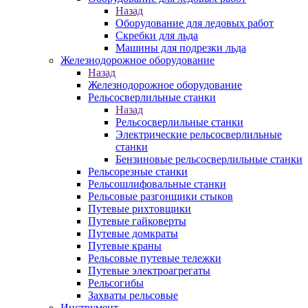
Назад
Оборудование для ледовых работ
Скребки для льда
Машины для подрезки льда
Железнодорожное оборудование
Назад
Железнодорожное оборудование
Рельсосверлильные станки
Назад
Рельсосверлильные станки
Электрические рельсосверлильные
станки
Бензиновые рельсосверлильные станки
Рельсорезные станки
Рельсошлифовальные станки
Рельсовые разгонщики стыков
Путевые рихтовщики
Путевые гайковерты
Путевые домкраты
Путевые краны
Рельсовые путевые тележки
Путевые электроагрегаты
Рельсогибы
Захваты рельсовые
Инструмент