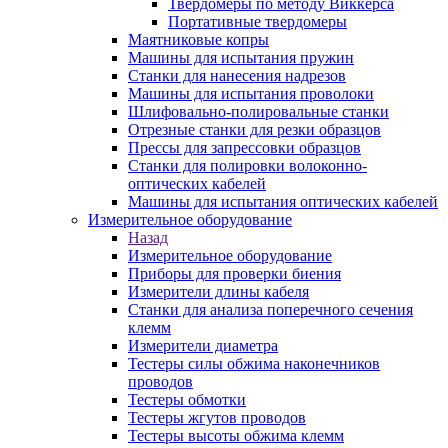
Твердомеры по методу Виккерса
Портативные твердомеры
Маятниковые копры
Машины для испытания пружин
Станки для нанесения надрезов
Машины для испытания проволоки
Шлифовально-полировальные станки
Отрезные станки для резки образцов
Прессы для запрессовки образцов
Станки для полировки волоконно-
оптических кабелей
Машины для испытания оптических кабелей
Измерительное оборудование
Назад
Измерительное оборудование
Приборы для проверки биения
Измерители длины кабеля
Станки для анализа поперечного сечения
клемм
Измерители диаметра
Тестеры силы обжима наконечников
проводов
Тестеры обмотки
Тестеры жгутов проводов
Тестеры высоты обжима клемм