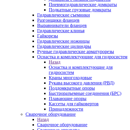
Пневмогидравлические домкраты
Подкатные грузовые домкраты
Гидравлические съемники
Разгонщики фланцев
Выравниватели фланцев
Гидравлические клинья
Гайкорезы
Гидравлические ножницы
Гидравлические цилиндры
Ручные гидравлические арматурорезы
Оснастка и комплектующие для гидросистем
Назад
Оснастка и комплектующие для
гидросистем
Краны многоходовые
Рукава высокого давления (РВД)
Поддомкратные опоры
Быстроразъемные соединения (БРС)
Плавающие опоры
Кассеты для гайковертов
Принадлежности
Сварочное оборудование
Назад
Сварочное оборудование
Сварочные аппараты