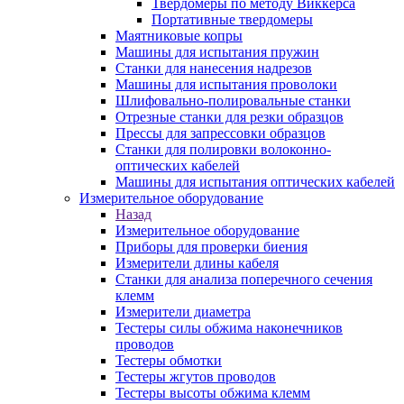
Твердомеры по методу Виккерса
Портативные твердомеры
Маятниковые копры
Машины для испытания пружин
Станки для нанесения надрезов
Машины для испытания проволоки
Шлифовально-полировальные станки
Отрезные станки для резки образцов
Прессы для запрессовки образцов
Станки для полировки волоконно-
оптических кабелей
Машины для испытания оптических кабелей
Измерительное оборудование
Назад
Измерительное оборудование
Приборы для проверки биения
Измерители длины кабеля
Станки для анализа поперечного сечения
клемм
Измерители диаметра
Тестеры силы обжима наконечников
проводов
Тестеры обмотки
Тестеры жгутов проводов
Тестеры высоты обжима клемм