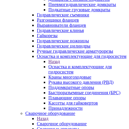
Пневмогидравлические домкраты
Подкатные грузовые домкраты
Гидравлические съемники
Разгонщики фланцев
Выравниватели фланцев
Гидравлические клинья
Гайкорезы
Гидравлические ножницы
Гидравлические цилиндры
Ручные гидравлические арматурорезы
Оснастка и комплектующие для гидросистем
Назад
Оснастка и комплектующие для
гидросистем
Краны многоходовые
Рукава высокого давления (РВД)
Поддомкратные опоры
Быстроразъемные соединения (БРС)
Плавающие опоры
Кассеты для гайковертов
Принадлежности
Сварочное оборудование
Назад
Сварочное оборудование
Сварочные аппараты