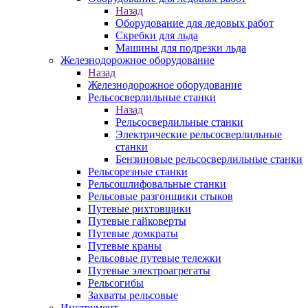
Назад
Оборудование для ледовых работ
Скребки для льда
Машины для подрезки льда
Железнодорожное оборудование
Назад
Железнодорожное оборудование
Рельсосверлильные станки
Назад
Рельсосверлильные станки
Электрические рельсосверлильные
станки
Бензиновые рельсосверлильные станки
Рельсорезные станки
Рельсошлифовальные станки
Рельсовые разгонщики стыков
Путевые рихтовщики
Путевые гайковерты
Путевые домкраты
Путевые краны
Рельсовые путевые тележки
Путевые электроагрегаты
Рельсогибы
Захваты рельсовые
Инструмент