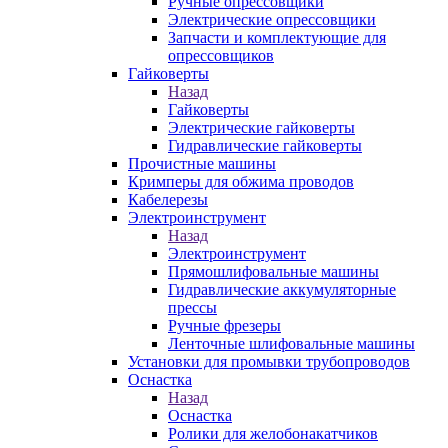
Ручные опрессовщики
Электрические опрессовщики
Запчасти и комплектующие для
опрессовщиков
Гайковерты
Назад
Гайковерты
Электрические гайковерты
Гидравлические гайковерты
Прочистные машины
Кримперы для обжима проводов
Кабелерезы
Электроинструмент
Назад
Электроинструмент
Прямошлифовальные машины
Гидравлические аккумуляторные
прессы
Ручные фрезеры
Ленточные шлифовальные машины
Установки для промывки трубопроводов
Оснастка
Назад
Оснастка
Ролики для желобонакатчиков