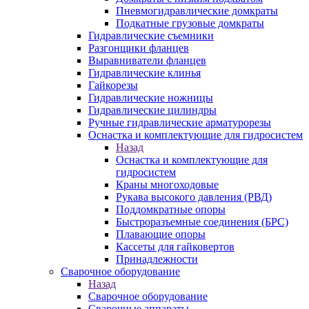
Пневмогидравлические домкраты
Подкатные грузовые домкраты
Гидравлические съемники
Разгонщики фланцев
Выравниватели фланцев
Гидравлические клинья
Гайкорезы
Гидравлические ножницы
Гидравлические цилиндры
Ручные гидравлические арматурорезы
Оснастка и комплектующие для гидросистем
Назад
Оснастка и комплектующие для
гидросистем
Краны многоходовые
Рукава высокого давления (РВД)
Поддомкратные опоры
Быстроразъемные соединения (БРС)
Плавающие опоры
Кассеты для гайковертов
Принадлежности
Сварочное оборудование
Назад
Сварочное оборудование
Сварочные аппараты