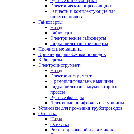
Ручные опрессовщики
Электрические опрессовщики
Запчасти и комплектующие для
опрессовщиков
Гайковерты
Назад
Гайковерты
Электрические гайковерты
Гидравлические гайковерты
Прочистные машины
Кримперы для обжима проводов
Кабелерезы
Электроинструмент
Назад
Электроинструмент
Прямошлифовальные машины
Гидравлические аккумуляторные
прессы
Ручные фрезеры
Ленточные шлифовальные машины
Установки для промывки трубопроводов
Оснастка
Назад
Оснастка
Ролики для желобонакатчиков