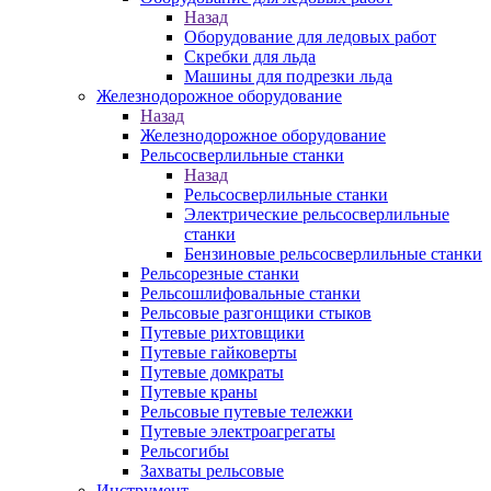
Назад
Оборудование для ледовых работ
Скребки для льда
Машины для подрезки льда
Железнодорожное оборудование
Назад
Железнодорожное оборудование
Рельсосверлильные станки
Назад
Рельсосверлильные станки
Электрические рельсосверлильные
станки
Бензиновые рельсосверлильные станки
Рельсорезные станки
Рельсошлифовальные станки
Рельсовые разгонщики стыков
Путевые рихтовщики
Путевые гайковерты
Путевые домкраты
Путевые краны
Рельсовые путевые тележки
Путевые электроагрегаты
Рельсогибы
Захваты рельсовые
Инструмент