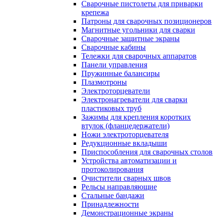
Сварочные пистолеты для приварки
крепежа
Патроны для сварочных позиционеров
Магнитные угольники для сварки
Сварочные защитные экраны
Сварочные кабины
Тележки для сварочных аппаратов
Панели управления
Пружинные балансиры
Плазмотроны
Электроторцеватели
Электронагреватели для сварки
пластиковых труб
Зажимы для крепления коротких
втулок (фланцедержатели)
Ножи электроторцевателя
Редукционные вкладыши
Приспособления для сварочных столов
Устройства автоматизации и
протоколирования
Очистители сварных швов
Рельсы направляющие
Стальные бандажи
Принадлежности
Демонстрационные экраны