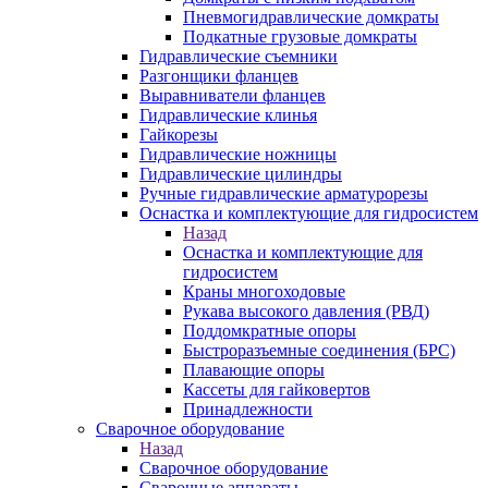
Пневмогидравлические домкраты
Подкатные грузовые домкраты
Гидравлические съемники
Разгонщики фланцев
Выравниватели фланцев
Гидравлические клинья
Гайкорезы
Гидравлические ножницы
Гидравлические цилиндры
Ручные гидравлические арматурорезы
Оснастка и комплектующие для гидросистем
Назад
Оснастка и комплектующие для
гидросистем
Краны многоходовые
Рукава высокого давления (РВД)
Поддомкратные опоры
Быстроразъемные соединения (БРС)
Плавающие опоры
Кассеты для гайковертов
Принадлежности
Сварочное оборудование
Назад
Сварочное оборудование
Сварочные аппараты