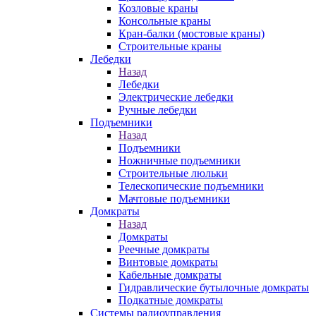
Козловые краны
Консольные краны
Кран-балки (мостовые краны)
Строительные краны
Лебедки
Назад
Лебедки
Электрические лебедки
Ручные лебедки
Подъемники
Назад
Подъемники
Ножничные подъемники
Строительные люльки
Телескопические подъемники
Мачтовые подъемники
Домкраты
Назад
Домкраты
Реечные домкраты
Винтовые домкраты
Кабельные домкраты
Гидравлические бутылочные домкраты
Подкатные домкраты
Системы радиоуправления