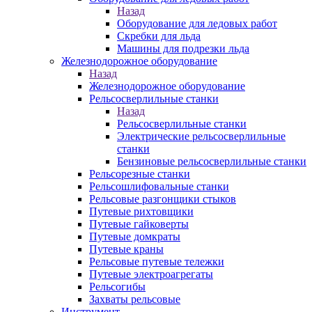
Назад
Оборудование для ледовых работ
Скребки для льда
Машины для подрезки льда
Железнодорожное оборудование
Назад
Железнодорожное оборудование
Рельсосверлильные станки
Назад
Рельсосверлильные станки
Электрические рельсосверлильные
станки
Бензиновые рельсосверлильные станки
Рельсорезные станки
Рельсошлифовальные станки
Рельсовые разгонщики стыков
Путевые рихтовщики
Путевые гайковерты
Путевые домкраты
Путевые краны
Рельсовые путевые тележки
Путевые электроагрегаты
Рельсогибы
Захваты рельсовые
Инструмент