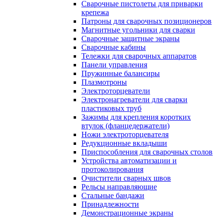
Сварочные пистолеты для приварки
крепежа
Патроны для сварочных позиционеров
Магнитные угольники для сварки
Сварочные защитные экраны
Сварочные кабины
Тележки для сварочных аппаратов
Панели управления
Пружинные балансиры
Плазмотроны
Электроторцеватели
Электронагреватели для сварки
пластиковых труб
Зажимы для крепления коротких
втулок (фланцедержатели)
Ножи электроторцевателя
Редукционные вкладыши
Приспособления для сварочных столов
Устройства автоматизации и
протоколирования
Очистители сварных швов
Рельсы направляющие
Стальные бандажи
Принадлежности
Демонстрационные экраны