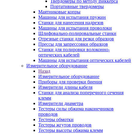
Твердомеры по методу Виккерса
Портативные твердомеры
Маятниковые копры
Машины для испытания пружин
Станки для нанесения надрезов
Машины для испытания проволоки
Шлифовально-полировальные станки
Отрезные станки для резки образцов
Прессы для запрессовки образцов
Станки для полировки волоконно-
оптических кабелей
Машины для испытания оптических кабелей
Измерительное оборудование
Назад
Измерительное оборудование
Приборы для проверки биения
Измерители длины кабеля
Станки для анализа поперечного сечения
клемм
Измерители диаметра
Тестеры силы обжима наконечников
проводов
Тестеры обмотки
Тестеры жгутов проводов
Тестеры высоты обжима клемм