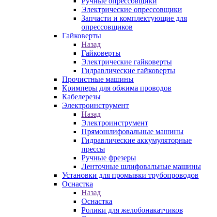
Ручные опрессовщики
Электрические опрессовщики
Запчасти и комплектующие для
опрессовщиков
Гайковерты
Назад
Гайковерты
Электрические гайковерты
Гидравлические гайковерты
Прочистные машины
Кримперы для обжима проводов
Кабелерезы
Электроинструмент
Назад
Электроинструмент
Прямошлифовальные машины
Гидравлические аккумуляторные
прессы
Ручные фрезеры
Ленточные шлифовальные машины
Установки для промывки трубопроводов
Оснастка
Назад
Оснастка
Ролики для желобонакатчиков