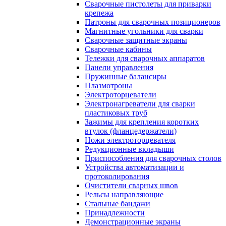
Сварочные пистолеты для приварки
крепежа
Патроны для сварочных позиционеров
Магнитные угольники для сварки
Сварочные защитные экраны
Сварочные кабины
Тележки для сварочных аппаратов
Панели управления
Пружинные балансиры
Плазмотроны
Электроторцеватели
Электронагреватели для сварки
пластиковых труб
Зажимы для крепления коротких
втулок (фланцедержатели)
Ножи электроторцевателя
Редукционные вкладыши
Приспособления для сварочных столов
Устройства автоматизации и
протоколирования
Очистители сварных швов
Рельсы направляющие
Стальные бандажи
Принадлежности
Демонстрационные экраны