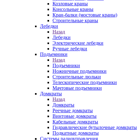
Козловые краны
Консольные краны
Кран-балки (мостовые краны)
Строительные краны
Лебедки
Назад
Лебедки
Электрические лебедки
Ручные лебедки
Подъемники
Назад
Подъемники
Ножничные подъемники
Строительные люльки
Телескопические подъемники
Мачтовые подъемники
Домкраты
Назад
Домкраты
Реечные домкраты
Винтовые домкраты
Кабельные домкраты
Гидравлические бутылочные домкраты
Подкатные домкраты
Системы радиоуправления