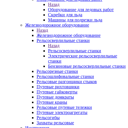
Назад
Оборудование для ледовых работ
Скребки для льда
Машины для подрезки льда
Железнодорожное оборудование
Назад
Железнодорожное оборудование
Рельсосверлильные станки
Назад
Рельсосверлильные станки
Электрические рельсосверлильные
станки
Бензиновые рельсосверлильные станки
Рельсорезные станки
Рельсошлифовальные станки
Рельсовые разгонщики стыков
Путевые рихтовщики
Путевые гайковерты
Путевые домкраты
Путевые краны
Рельсовые путевые тележки
Путевые электроагрегаты
Рельсогибы
Захваты рельсовые
Инструмент