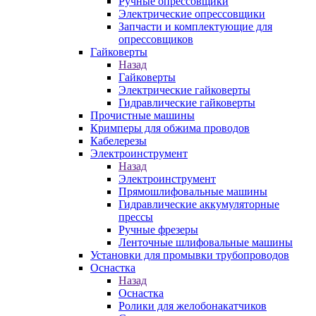
Ручные опрессовщики
Электрические опрессовщики
Запчасти и комплектующие для
опрессовщиков
Гайковерты
Назад
Гайковерты
Электрические гайковерты
Гидравлические гайковерты
Прочистные машины
Кримперы для обжима проводов
Кабелерезы
Электроинструмент
Назад
Электроинструмент
Прямошлифовальные машины
Гидравлические аккумуляторные
прессы
Ручные фрезеры
Ленточные шлифовальные машины
Установки для промывки трубопроводов
Оснастка
Назад
Оснастка
Ролики для желобонакатчиков