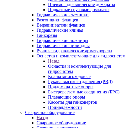
Пневмогидравлические домкраты
Подкатные грузовые домкраты
Гидравлические съемники
Разгонщики фланцев
Выравниватели фланцев
Гидравлические клинья
Гайкорезы
Гидравлические ножницы
Гидравлические цилиндры
Ручные гидравлические арматурорезы
Оснастка и комплектующие для гидросистем
Назад
Оснастка и комплектующие для
гидросистем
Краны многоходовые
Рукава высокого давления (РВД)
Поддомкратные опоры
Быстроразъемные соединения (БРС)
Плавающие опоры
Кассеты для гайковертов
Принадлежности
Сварочное оборудование
Назад
Сварочное оборудование
Сварочные аппараты