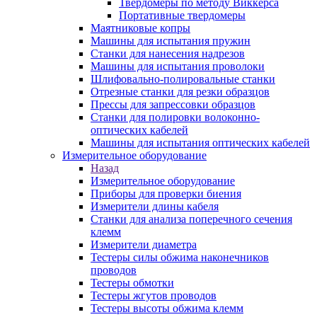
Твердомеры по методу Виккерса
Портативные твердомеры
Маятниковые копры
Машины для испытания пружин
Станки для нанесения надрезов
Машины для испытания проволоки
Шлифовально-полировальные станки
Отрезные станки для резки образцов
Прессы для запрессовки образцов
Станки для полировки волоконно-
оптических кабелей
Машины для испытания оптических кабелей
Измерительное оборудование
Назад
Измерительное оборудование
Приборы для проверки биения
Измерители длины кабеля
Станки для анализа поперечного сечения
клемм
Измерители диаметра
Тестеры силы обжима наконечников
проводов
Тестеры обмотки
Тестеры жгутов проводов
Тестеры высоты обжима клемм