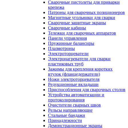
Сварочные пистолеты для приварки
крепежа
Патроны для сварочных позиционеров
Магнитные угольники для сварки
Сварочные защитные экраны
Сварочные кабины
Тележки для сварочных аппаратов
Панели управления
Пружинные балансиры
Плазмотроны
Электроторцеватели
Электронагреватели для сварки
пластиковых труб
Зажимы для крепления коротких
втулок (фланцедержатели)
Ножи электроторцевателя
Редукционные вкладыши
Приспособления для сварочных столов
Устройства автоматизации и
протоколирования
Очистители сварных швов
Рельсы направляющие
Стальные бандажи
Принадлежности
Демонстрационные экраны