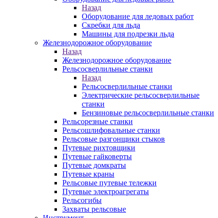
Назад
Оборудование для ледовых работ
Скребки для льда
Машины для подрезки льда
Железнодорожное оборудование
Назад
Железнодорожное оборудование
Рельсосверлильные станки
Назад
Рельсосверлильные станки
Электрические рельсосверлильные
станки
Бензиновые рельсосверлильные станки
Рельсорезные станки
Рельсошлифовальные станки
Рельсовые разгонщики стыков
Путевые рихтовщики
Путевые гайковерты
Путевые домкраты
Путевые краны
Рельсовые путевые тележки
Путевые электроагрегаты
Рельсогибы
Захваты рельсовые
Инструмент