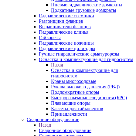
Пневмогидравлические домкраты
Подкатные грузовые домкраты
Гидравлические съемники
Разгонщики фланцев
Выравниватели фланцев
Гидравлические клинья
Гайкорезы
Гидравлические ножницы
Гидравлические цилиндры
Ручные гидравлические арматурорезы
Оснастка и комплектующие для гидросистем
Назад
Оснастка и комплектующие для
гидросистем
Краны многоходовые
Рукава высокого давления (РВД)
Поддомкратные опоры
Быстроразъемные соединения (БРС)
Плавающие опоры
Кассеты для гайковертов
Принадлежности
Сварочное оборудование
Назад
Сварочное оборудование
Сварочные аппараты