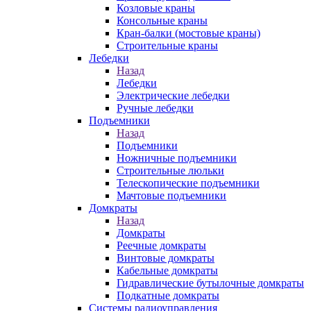
Козловые краны
Консольные краны
Кран-балки (мостовые краны)
Строительные краны
Лебедки
Назад
Лебедки
Электрические лебедки
Ручные лебедки
Подъемники
Назад
Подъемники
Ножничные подъемники
Строительные люльки
Телескопические подъемники
Мачтовые подъемники
Домкраты
Назад
Домкраты
Реечные домкраты
Винтовые домкраты
Кабельные домкраты
Гидравлические бутылочные домкраты
Подкатные домкраты
Системы радиоуправления