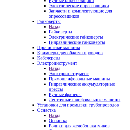
Ручные опрессовщики
Электрические опрессовщики
Запчасти и комплектующие для
опрессовщиков
Гайковерты
Назад
Гайковерты
Электрические гайковерты
Гидравлические гайковерты
Прочистные машины
Кримперы для обжима проводов
Кабелерезы
Электроинструмент
Назад
Электроинструмент
Прямошлифовальные машины
Гидравлические аккумуляторные
прессы
Ручные фрезеры
Ленточные шлифовальные машины
Установки для промывки трубопроводов
Оснастка
Назад
Оснастка
Ролики для желобонакатчиков