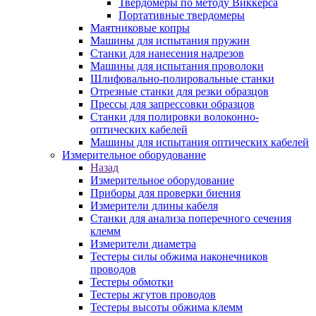
Твердомеры по методу Виккерса
Портативные твердомеры
Маятниковые копры
Машины для испытания пружин
Станки для нанесения надрезов
Машины для испытания проволоки
Шлифовально-полировальные станки
Отрезные станки для резки образцов
Прессы для запрессовки образцов
Станки для полировки волоконно-
оптических кабелей
Машины для испытания оптических кабелей
Измерительное оборудование
Назад
Измерительное оборудование
Приборы для проверки биения
Измерители длины кабеля
Станки для анализа поперечного сечения
клемм
Измерители диаметра
Тестеры силы обжима наконечников
проводов
Тестеры обмотки
Тестеры жгутов проводов
Тестеры высоты обжима клемм