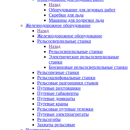
Назад
Оборудование для ледовых работ
Скребки для льда
Машины для подрезки льда
Железнодорожное оборудование
Назад
Железнодорожное оборудование
Рельсосверлильные станки
Назад
Рельсосверлильные станки
Электрические рельсосверлильные
станки
Бензиновые рельсосверлильные станки
Рельсорезные станки
Рельсошлифовальные станки
Рельсовые разгонщики стыков
Путевые рихтовщики
Путевые гайковерты
Путевые домкраты
Путевые краны
Рельсовые путевые тележки
Путевые электроагрегаты
Рельсогибы
Захваты рельсовые
Инструмент