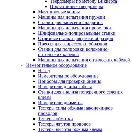
Твердомеры по методу Виккерса
Портативные твердомеры
Маятниковые копры
Машины для испытания пружин
Станки для нанесения надрезов
Машины для испытания проволоки
Шлифовально-полировальные станки
Отрезные станки для резки образцов
Прессы для запрессовки образцов
Станки для полировки волоконно-
оптических кабелей
Машины для испытания оптических кабелей
Измерительное оборудование
Назад
Измерительное оборудование
Приборы для проверки биения
Измерители длины кабеля
Станки для анализа поперечного сечения
клемм
Измерители диаметра
Тестеры силы обжима наконечников
проводов
Тестеры обмотки
Тестеры жгутов проводов
Тестеры высоты обжима клемм