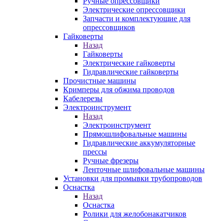
Ручные опрессовщики
Электрические опрессовщики
Запчасти и комплектующие для
опрессовщиков
Гайковерты
Назад
Гайковерты
Электрические гайковерты
Гидравлические гайковерты
Прочистные машины
Кримперы для обжима проводов
Кабелерезы
Электроинструмент
Назад
Электроинструмент
Прямошлифовальные машины
Гидравлические аккумуляторные
прессы
Ручные фрезеры
Ленточные шлифовальные машины
Установки для промывки трубопроводов
Оснастка
Назад
Оснастка
Ролики для желобонакатчиков