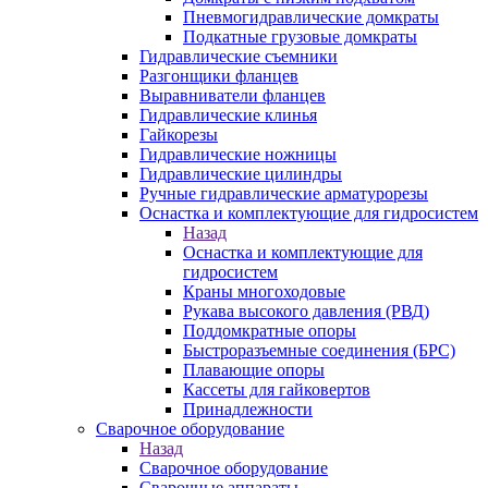
Пневмогидравлические домкраты
Подкатные грузовые домкраты
Гидравлические съемники
Разгонщики фланцев
Выравниватели фланцев
Гидравлические клинья
Гайкорезы
Гидравлические ножницы
Гидравлические цилиндры
Ручные гидравлические арматурорезы
Оснастка и комплектующие для гидросистем
Назад
Оснастка и комплектующие для
гидросистем
Краны многоходовые
Рукава высокого давления (РВД)
Поддомкратные опоры
Быстроразъемные соединения (БРС)
Плавающие опоры
Кассеты для гайковертов
Принадлежности
Сварочное оборудование
Назад
Сварочное оборудование
Сварочные аппараты