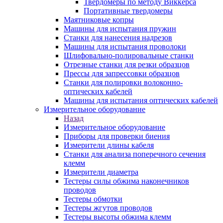
Твердомеры по методу Виккерса
Портативные твердомеры
Маятниковые копры
Машины для испытания пружин
Станки для нанесения надрезов
Машины для испытания проволоки
Шлифовально-полировальные станки
Отрезные станки для резки образцов
Прессы для запрессовки образцов
Станки для полировки волоконно-
оптических кабелей
Машины для испытания оптических кабелей
Измерительное оборудование
Назад
Измерительное оборудование
Приборы для проверки биения
Измерители длины кабеля
Станки для анализа поперечного сечения
клемм
Измерители диаметра
Тестеры силы обжима наконечников
проводов
Тестеры обмотки
Тестеры жгутов проводов
Тестеры высоты обжима клемм