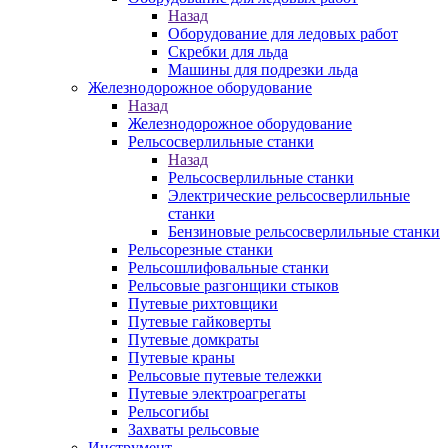
Назад
Оборудование для ледовых работ
Скребки для льда
Машины для подрезки льда
Железнодорожное оборудование
Назад
Железнодорожное оборудование
Рельсосверлильные станки
Назад
Рельсосверлильные станки
Электрические рельсосверлильные
станки
Бензиновые рельсосверлильные станки
Рельсорезные станки
Рельсошлифовальные станки
Рельсовые разгонщики стыков
Путевые рихтовщики
Путевые гайковерты
Путевые домкраты
Путевые краны
Рельсовые путевые тележки
Путевые электроагрегаты
Рельсогибы
Захваты рельсовые
Инструмент