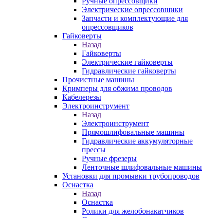
Ручные опрессовщики
Электрические опрессовщики
Запчасти и комплектующие для
опрессовщиков
Гайковерты
Назад
Гайковерты
Электрические гайковерты
Гидравлические гайковерты
Прочистные машины
Кримперы для обжима проводов
Кабелерезы
Электроинструмент
Назад
Электроинструмент
Прямошлифовальные машины
Гидравлические аккумуляторные
прессы
Ручные фрезеры
Ленточные шлифовальные машины
Установки для промывки трубопроводов
Оснастка
Назад
Оснастка
Ролики для желобонакатчиков