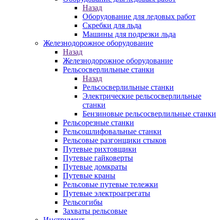
Назад
Оборудование для ледовых работ
Скребки для льда
Машины для подрезки льда
Железнодорожное оборудование
Назад
Железнодорожное оборудование
Рельсосверлильные станки
Назад
Рельсосверлильные станки
Электрические рельсосверлильные
станки
Бензиновые рельсосверлильные станки
Рельсорезные станки
Рельсошлифовальные станки
Рельсовые разгонщики стыков
Путевые рихтовщики
Путевые гайковерты
Путевые домкраты
Путевые краны
Рельсовые путевые тележки
Путевые электроагрегаты
Рельсогибы
Захваты рельсовые
Инструмент