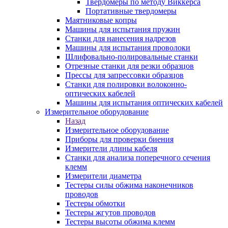
Твердомеры по методу Виккерса
Портативные твердомеры
Маятниковые копры
Машины для испытания пружин
Станки для нанесения надрезов
Машины для испытания проволоки
Шлифовально-полировальные станки
Отрезные станки для резки образцов
Прессы для запрессовки образцов
Станки для полировки волоконно-
оптических кабелей
Машины для испытания оптических кабелей
Измерительное оборудование
Назад
Измерительное оборудование
Приборы для проверки биения
Измерители длины кабеля
Станки для анализа поперечного сечения
клемм
Измерители диаметра
Тестеры силы обжима наконечников
проводов
Тестеры обмотки
Тестеры жгутов проводов
Тестеры высоты обжима клемм