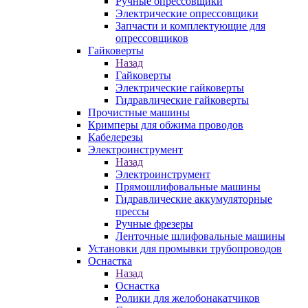
Ручные опрессовщики
Электрические опрессовщики
Запчасти и комплектующие для
опрессовщиков
Гайковерты
Назад
Гайковерты
Электрические гайковерты
Гидравлические гайковерты
Прочистные машины
Кримперы для обжима проводов
Кабелерезы
Электроинструмент
Назад
Электроинструмент
Прямошлифовальные машины
Гидравлические аккумуляторные
прессы
Ручные фрезеры
Ленточные шлифовальные машины
Установки для промывки трубопроводов
Оснастка
Назад
Оснастка
Ролики для желобонакатчиков