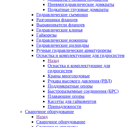
Пневмогидравлические домкраты
Подкатные грузовые домкраты
Гидравлические съемники
Разгонщики фланцев
Выравниватели фланцев
Гидравлические клинья
Гайкорезы
Гидравлические ножницы
Гидравлические цилиндры
Ручные гидравлические арматурорезы
Оснастка и комплектующие для гидросистем
Назад
Оснастка и комплектующие для
гидросистем
Краны многоходовые
Рукава высокого давления (РВД)
Поддомкратные опоры
Быстроразъемные соединения (БРС)
Плавающие опоры
Кассеты для гайковертов
Принадлежности
Сварочное оборудование
Назад
Сварочное оборудование
Сварочные аппараты